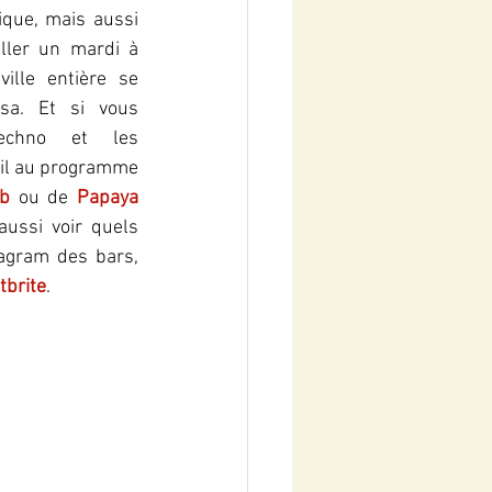
que, mais aussi 
pour danser, vous devriez aller un mardi à 
ville entière se 
sa. Et si vous 
echno et les 
eil au programme 
ub
 ou de 
Papaya 
ussi voir quels 
gram des bars, 
tbrite
.