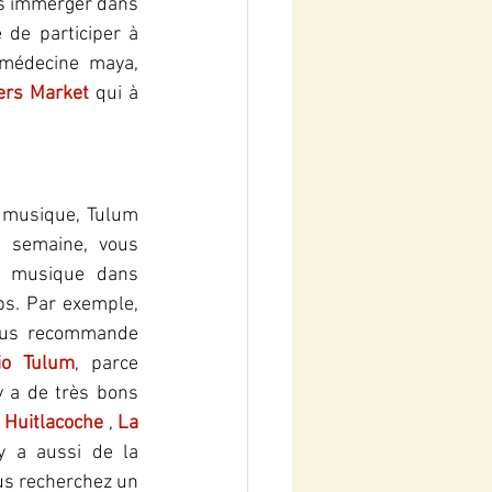
us immerger dans 
de participer à 
 médecine maya, 
ers Market
qui à 
 musique, Tulum 
a semaine, vous 
a musique dans 
bs. Par exemple, 
vous recommande 
io Tulum
, parce 
y a de très bons 
 Huitlacoche
 , 
La 
 y a aussi de la 
us recherchez un 