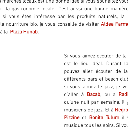
es marchés locaux est une bonne idée si vous souhaitez vo
rir la gastronomie locale. C’est aussi une bonne manière 
t si vous êtes intéressé par les produits naturels, la
la nourriture bio, je vous conseille de visiter 
Aldea Farm
à la 
 Plaza Hunab
.
Si vous aimez écouter de la
est le lieu idéal. Durant l
pouvez aller écouter de l
différents bars et beach clu
si vous aimez le jazz, je 
d’aller à 
Bacab
, ou à 
Rad
qu'une nuit par semaine, il 
musiciens de jazz. Et à 
Negro
Pizzine
 et 
Bonita Tulum
 il
musique tous les soirs. Si vo