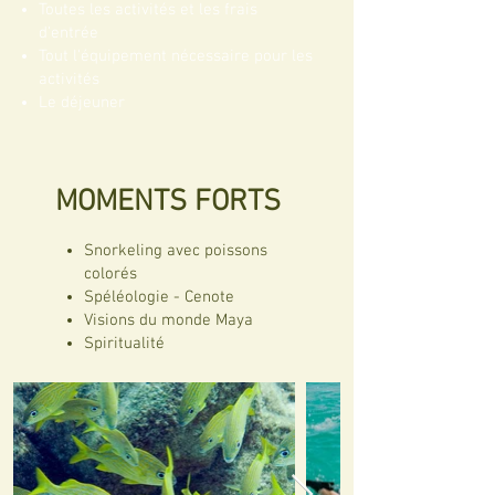
Toutes les activités et les frais
d'entrée
Tout l'équipement nécessaire pour les
activités
Le déjeuner
MOMENTS FORTS
Snorkeling avec poissons
colorés
Spéléologie - Cenote
Visions du monde Maya
Spiritualité