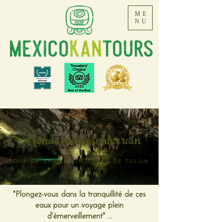
ME
NU
Monde maya souterrain
TOUR DE SNORKELING PRÈS DE TULUM
"Plongez-vous dans la tranquillité de ces
eaux pour un voyage plein
d'émerveillement" ...