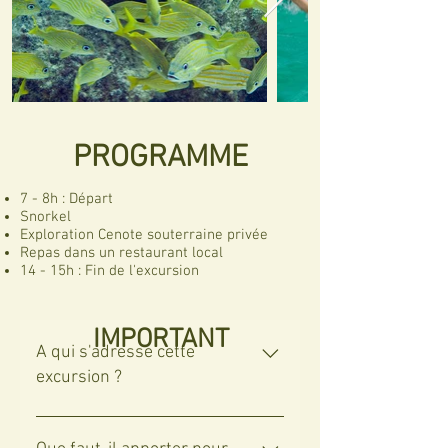
PROGRAMME
7 - 8h : Départ
Snorkel
Exploration Cenote souterraine privée
Repas dans un restaurant local
14 - 15h : Fin de l'excursion
IMPORTANT
A qui s'adresse cette
excursion ?
L'excursion dans l'Inframonde Maya
est parfaite pour les personnes