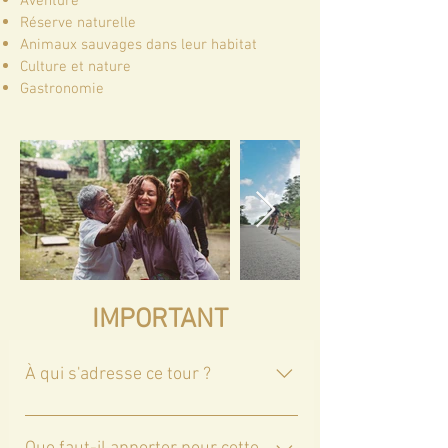
Aventure
Réserve naturelle
Animaux sauvages dans leur habitat
Culture et nature
Gastronomie
IMPORTANT
À qui s'adresse ce tour ?
Cette excursion est idéale pour les
cyclistes actifs qui souhaitent