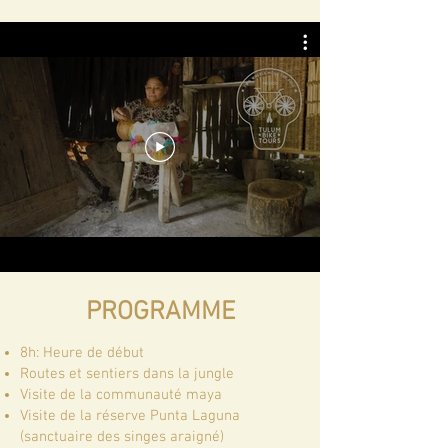
PROGRAMME
8h: Heure de début
Routes et sentiers dans la jungle
Visite de la communauté maya
Visite de la réserve Punta Laguna
(sanctuaire des singes araigné)