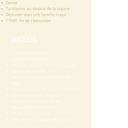
Canoe
Tyrolienne au-dessus de la lagune
Déjeuner avec une famille maya
17h00: fin de l'excursion
INCLUS
Transport climatisé
Guide professionnel
Réserve naturelle de Punta Laguna
Cenote Esmeralda
Jardins et maison d'une famille
maya
Déjeuner bio de la ferme à l'assiette
VTT de qualité et casque
Tous les droits d'entrée et
l'équipement sont inclus
Fruits, eau et en-cas
Déjeuner et boissons sans alcool