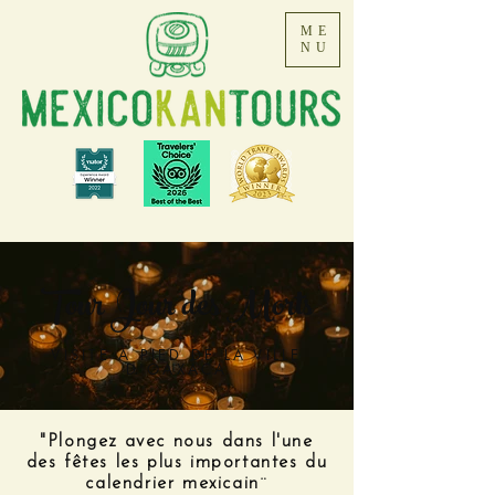
ME
NU
Tour Jour des Morts
VISITE À PIED DE LA VILLE
D'OAXACA
"Plongez avec nous dans l'une
des fêtes les plus importantes du
calendrier mexicain¨