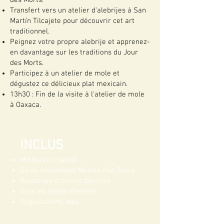
des Morts.
Transfert vers un atelier d'alebrijes à San
Martín Tilcajete pour découvrir cet art
traditionnel.
Peignez votre propre alebrije et apprenez-
en davantage sur les traditions du Jour
des Morts.
Participez à un atelier de mole et
dégustez ce délicieux plat mexicain.
13h30 : Fin de la visite à l'atelier de mole
à Oaxaca.
INCLUS
Minibus climatisé
Guide touristique Mexico Kan Tours
Toutes les activités décrites
Tous les droits d'entrée
Dégustations, eau